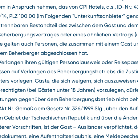
m in Anspruch nehmen, das von CPI Hotels, a.s., ID-Nr.: 471
/14, PLZ 100 00 (im Folgenden "Unterkunftsanbieter" gena
untrennbaren Bestandteil des zwischen dem Gast und de
eherbergungsvertrages oder eines ähnlichen Vertrags (
ste gelten auch Personen, die zusammen mit einem Gast u
 dem Beherberger abgeschlossen hat.
erlangen ihren gültigen Personalausweis oder Reisepass
üssen auf Verlangen des Beherbergungsbetriebs die Zust
eters vorlegen. Gäste, die sich weigern, sich auszuweise
rechtigten (bei Gästen unter 18 Jahren) vorzulegen, dür
chtungen gegenüber dem Beherbergungsbetrieb nicht be
 Akt Nr. Gemäß dem Gesetz Nr. 326/1999 Slg., über den Au
 Gebiet der Tschechischen Republik und über die Änder
erer Vorschriften, ist der Gast – Ausländer verpflichtet,
edokument, eine Aufenthaltserlaubnis, eine Meldebesche