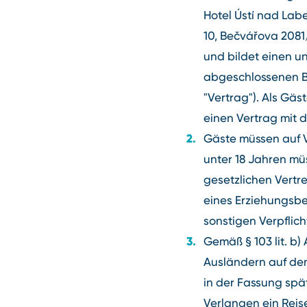
Hotel Ústí nad Labe
10, Bečvářova 2081
und bildet einen 
abgeschlossenen B
"Vertrag"). Als Gä
einen Vertrag mit
Gäste müssen auf V
unter 18 Jahren m
gesetzlichen Vertr
eines Erziehungsbe
sonstigen Verpfli
Gemäß § 103 lit. b)
Ausländern auf dem
in der Fassung spät
Verlangen ein Reis