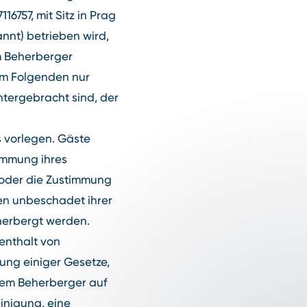
16757, mit Sitz in Prag
nnt) betrieben wird,
m Beherberger
im Folgenden nur
ntergebracht sind, der
 vorlegen. Gäste
immung ihres
n oder die Zustimmung
fen unbeschadet ihrer
herbergt werden.
fenthalt von
ung einiger Gesetze,
 dem Beherberger auf
inigung, eine