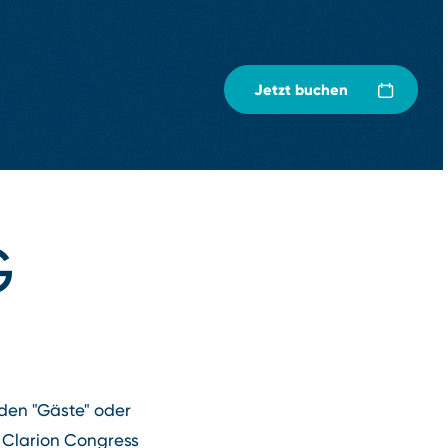
Jetzt buchen
G
den "Gäste" oder
m Clarion Congress