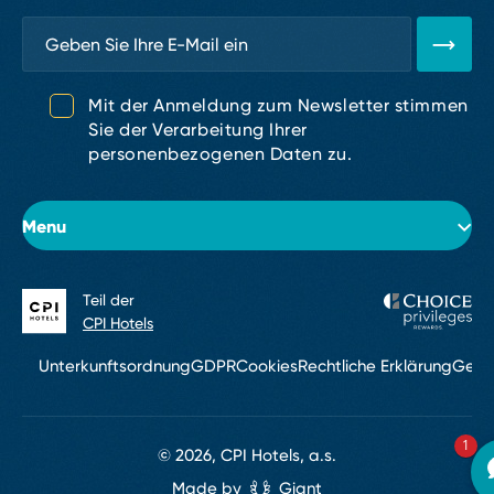
Mit der Anmeldung zum Newsletter stimmen
Sie der Verarbeitung Ihrer
personenbezogenen Daten zu.
Menu
Teil der
Über das Hotel
CPI Hotels
Zimmer
Unterkunftsordnung
GDPR
Cookies
Rechtliche Erklärung
Gesc
Events & Konferenzen
1
Restaurant
© 2026, CPI Hotels, a.s.
Made by
Giant