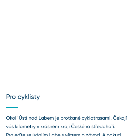
Pro cyklisty
Okolí Ústí nad Labem je protkané cyklotrasami. Čekají
vás kilometry v krásném kraji Českého středohoří.
Projeďte se údolím Labe s větrem o závod. A pokud