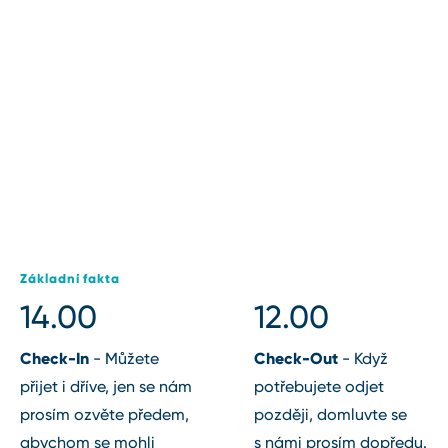
Základní fakta
14.00
12.00
Check⁠-⁠In
Check⁠-⁠Out
⁠-⁠ Můžete
⁠-⁠ Když
přijet i dříve, jen se nám
potřebujete odjet
prosím ozvěte předem,
později, domluvte se
abychom se mohli
s námi prosím dopředu.