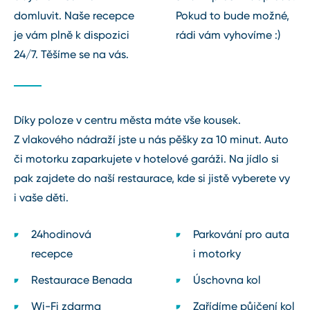
domluvit. Naše recepce
Pokud to bude možné,
je vám plně k dispozici
rádi vám vyhovíme :)
24/7. Těšíme se na vás.
Díky poloze v centru města máte vše kousek.
Z vlakového nádraží jste u nás pěšky za 10 minut. Auto
či motorku zaparkujete v hotelové garáži. Na jídlo si
pak zajdete do naší restaurace, kde si jistě vyberete vy
i vaše děti.
24hodinová
Parkování pro auta
recepce
i motorky
Restaurace Benada
Úschovna kol
Wi⁠-⁠Fi zdarma
Zařídíme půjčení kol