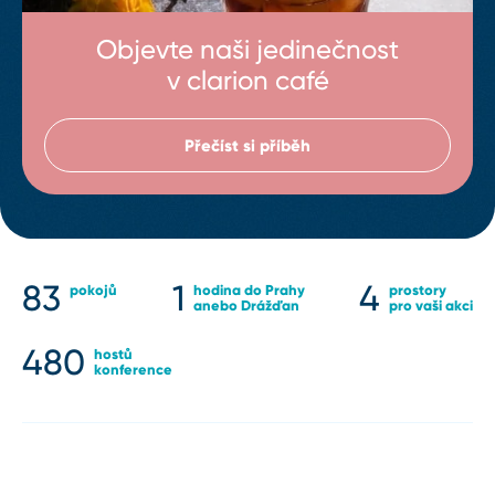
Objevte naši jedinečnost
v clarion café
Přečíst si příběh
83
1
4
pokojů
hodina
do Prahy
prostory
anebo Drážďan
pro vaši akci
480
hostů
konference