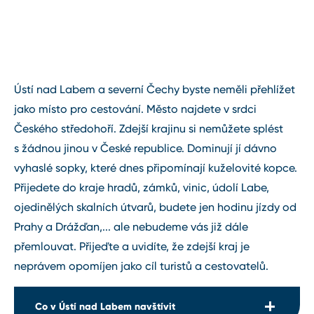
Ústí nad Labem a severní Čechy byste neměli přehlížet
jako místo pro cestování. Město najdete v srdci
Českého středohoří. Zdejší krajinu si nemůžete splést
s žádnou jinou v České republice. Dominují jí dávno
vyhaslé sopky, které dnes připomínají kuželovité kopce.
Přijedete do kraje hradů, zámků, vinic, údolí Labe,
ojedinělých skalních útvarů, budete jen hodinu jízdy od
Prahy a Drážďan,... ale nebudeme vás již dále
přemlouvat. Přijeďte a uvidíte, že zdejší kraj je
neprávem opomíjen jako cíl turistů a cestovatelů.
Co v Ústí nad Labem navštívit