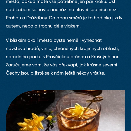
města, odkud máte vše potřebné jen pár kroků. Ústí
nad Labem se navíc nachází na hlavní spojnici mezi
Prahou a Drážďany. Do obou směrů je to hodinka jízdy
autem, nebo o trochu déle vlakem.
V blízkém okolí města byste neměli vynechat
návštěvu hradů, vinic, chráněných krajinných oblastí,
národního parku s Pravčickou bránou a Krušných hor.
Zaručujeme vám, že vás překvapí, jak krásné severní
Čechy jsou a jistě se k nám ještě někdy vrátíte.