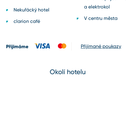
a elektrokol
Nekuřácký hotel
V centru města
clarion café
Přijímáme
Přijímané poukazy
Okolí hotelu