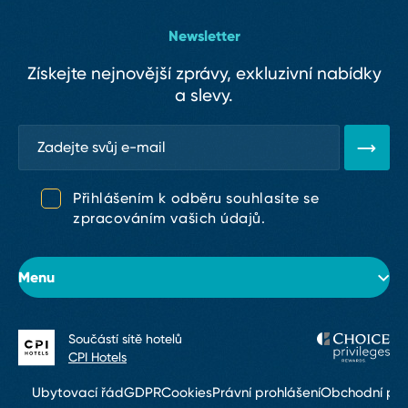
Newsletter
Získejte nejnovější zprávy, exkluzivní nabídky
a slevy.
Přihlášením k odběru souhlasíte se
zpracováním vašich údajů.
Menu
Součástí sítě hotelů
O hotelu
CPI Hotels
Pokoje
Ubytovací řád
GDPR
Cookies
Právní prohlášení
Obchodní po