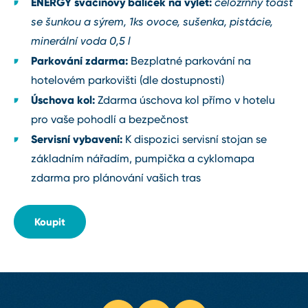
ENERGY svačinový balíček
na výlet:
celozrnný toast
se šunkou a sýrem, 1ks ovoce, sušenka, pistácie,
minerální voda 0,5 l
Parkování zdarma:
Bezplatné parkování na
hotelovém parkovišti (dle dostupnosti)
Úschova kol:
Zdarma úschova kol přímo v hotelu
pro vaše pohodlí a bezpečnost
Servisní vybavení:
K dispozici servisní stojan se
základním nářadím, pumpička a cyklomapa
zdarma pro plánování vašich tras
Koupit